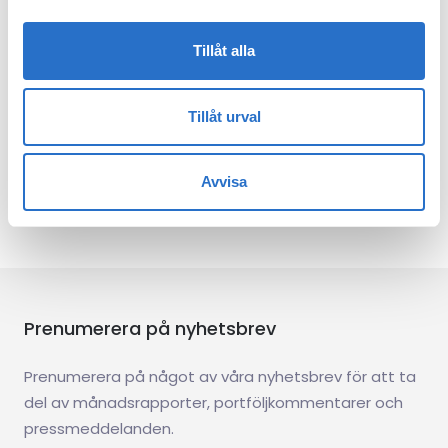
Från röstsedlar till marknader: Finns det
något grönt kvar i Vita
huset?
Tillåt alla
26 nov 2024
Tillåt urval
Tidigare
1
2
3
Nästa
Avvisa
Prenumerera på nyhetsbrev
Prenumerera på något av våra nyhetsbrev för att ta
del av månadsrapporter, portföljkommentarer och
pressmeddelanden.