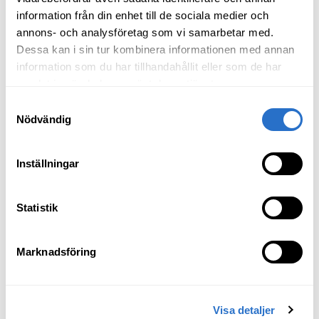
18 juni 2025
information från din enhet till de sociala medier och
annons- och analysföretag som vi samarbetar med.
Dessa kan i sin tur kombinera informationen med annan
Expertkommentar
information som du har tillhandahållit eller som de har
samlat in när du har använt deras tjänster.
Kinas DeepSeek – ett Sputnik-ögonblick
eller ett språng som inte ska
Samtyckesval
Nödvändig
underskattas?
14 feb 2025
Inställningar
Expertkommentar
Statistik
Outlook 2025 - Ännu ett år för aktiv
förvaltning?
16 dec 2024
Marknadsföring
Expertkommentar
Visa detaljer