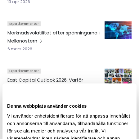
13 apr 2026
Expertkommentar
Marknadsvolatilitet efter spänningarna i
Mellanöstern
6 mars 2026
Expertkommentar
East Capital Outlook 2026: Varför
investera i tillväxt- och frontiermarknader
2026
9 dec 2025
Denna webbplats använder cookies
Vi använder enhetsidentifierare för att anpassa innehållet
och annonserna till användarna, tillhandahålla funktioner
Expertkommentar
för sociala medier och analysera vår trafik. Vi
Är tillväxtmarknader
tillbaka?
vidarebefordrar även sådana identifierare och annan