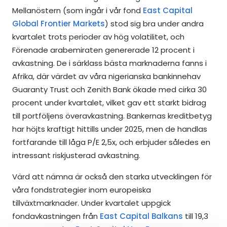
Mellanöstern (som ingår i vår fond
East Capital
Global Frontier Markets
) stod sig bra under andra
kvartalet trots perioder av hög volatilitet, och
Förenade arabemiraten genererade 12 procent i
avkastning. De i särklass bästa marknaderna fanns i
Afrika, där värdet av våra nigerianska bankinnehav
Guaranty Trust och Zenith Bank ökade med cirka 30
procent under kvartalet, vilket gav ett starkt bidrag
till portföljens överavkastning. Bankernas kreditbetyg
har höjts kraftigt hittills under 2025, men de handlas
fortfarande till låga P/E 2,5x, och erbjuder således en
intressant riskjusterad avkastning.
Värd att nämna är också den starka utvecklingen för
våra fondstrategier inom europeiska
tillväxtmarknader. Under kvartalet uppgick
fondavkastningen från
East Capital Balkans
till 19,3