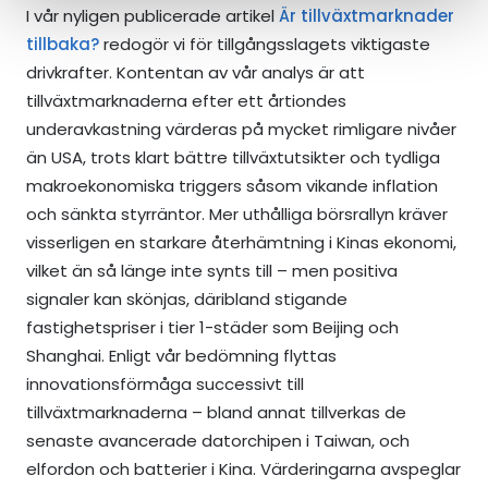
I vår nyligen publicerade artikel
Är tillväxtmarknader
tillbaka?
redogör vi för tillgångsslagets viktigaste
drivkrafter. Kontentan av vår analys är att
tillväxtmarknaderna efter ett årtiondes
underavkastning värderas på mycket rimligare nivåer
än USA, trots klart bättre tillväxtutsikter och tydliga
makroekonomiska triggers såsom vikande inflation
och sänkta styrräntor. Mer uthålliga börsrallyn kräver
visserligen en starkare återhämtning i Kinas ekonomi,
vilket än så länge inte synts till – men positiva
signaler kan skönjas, däribland stigande
fastighetspriser i tier 1-städer som Beijing och
Shanghai. Enligt vår bedömning flyttas
innovationsförmåga successivt till
tillväxtmarknaderna – bland annat tillverkas de
senaste avancerade datorchipen i Taiwan, och
elfordon och batterier i Kina. Värderingarna avspeglar