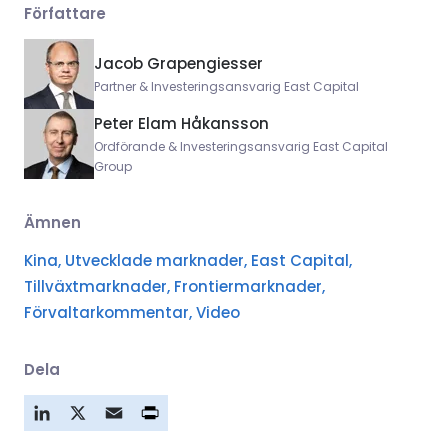
Författare
Jacob Grapengiesser
Partner & Investeringsansvarig East Capital
Peter Elam Håkansson
Ordförande & Investeringsansvarig East Capital
Group
Ämnen
Kina,
Utvecklade marknader,
East Capital,
Tillväxtmarknader,
Frontiermarknader,
Förvaltarkommentar,
Video
Dela
LinkedIn
X
Email