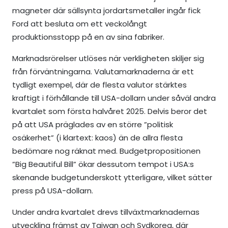
magneter där sällsynta jordartsmetaller ingår fick
Ford att besluta om ett veckolångt
produktionsstopp på en av sina fabriker.
Marknadsrörelser utlöses när verkligheten skiljer sig
från förväntningarna. Valutamarknaderna är ett
tydligt exempel, där de flesta valutor stärktes
kraftigt i förhållande till USA-dollarn under såväl andra
kvartalet som första halvåret 2025. Delvis beror det
på att USA präglades av en större ”politisk
osäkerhet” (i klartext: kaos) än de allra flesta
bedömare nog räknat med. Budgetpropositionen
”Big Beautiful Bill” ökar dessutom tempot i USA:s
skenande budgetunderskott ytterligare, vilket sätter
press på USA-dollarn.
Under andra kvartalet drevs tillväxtmarknadernas
utveckling främst av Taiwan och Sydkorea, där