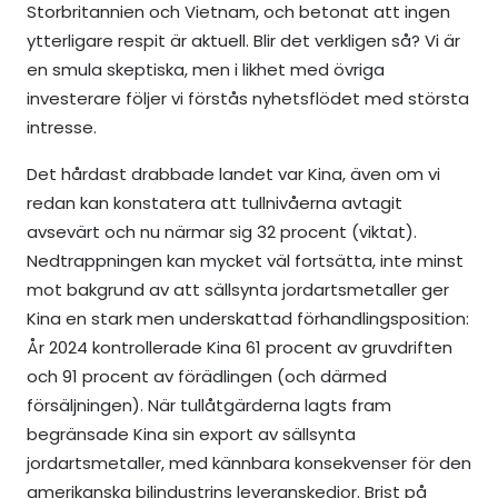
Storbritannien och Vietnam, och betonat att ingen
ytterligare respit är aktuell. Blir det verkligen så? Vi är
en smula skeptiska, men i likhet med övriga
investerare följer vi förstås nyhetsflödet med största
intresse.
Det hårdast drabbade landet var Kina, även om vi
redan kan konstatera att tullnivåerna avtagit
avsevärt och nu närmar sig 32 procent (viktat).
Nedtrappningen kan mycket väl fortsätta, inte minst
mot bakgrund av att sällsynta jordartsmetaller ger
Kina en stark men underskattad förhandlingsposition:
År 2024 kontrollerade Kina 61 procent av gruvdriften
och 91 procent av förädlingen (och därmed
försäljningen). När tullåtgärderna lagts fram
begränsade Kina sin export av sällsynta
jordartsmetaller, med kännbara konsekvenser för den
amerikanska bilindustrins leveranskedjor. Brist på