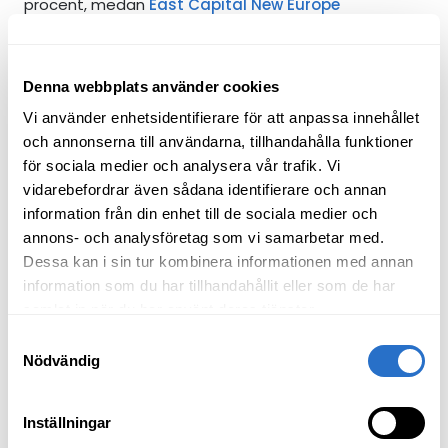
procent, medan
East Capital New Europe
genererade 16,1 procent. Hittills i år har dessa fonder
stigit med imponerande 29,6 procent respektive 34,7
procent. Skicklig stock picking från vår sida är en
Denna webbplats använder cookies
förklaring – dessutom har länder som Polen och
Vi använder enhetsidentifierare för att anpassa innehållet
Grekland gått bra, lyfta av att de globala
och annonserna till användarna, tillhandahålla funktioner
investerarna har fått upp ögonen för Europa igen,
för sociala medier och analysera vår trafik. Vi
samtidigt som det finns starka underliggande
vidarebefordrar även sådana identifierare och annan
fundamenta och en ekonomisk tillväxt som länge
information från din enhet till de sociala medier och
gått under radarn.
annons- och analysföretag som vi samarbetar med.
Dessa kan i sin tur kombinera informationen med annan
Vi gjorde i vanlig ordning flera resor under kvartalet.
information som du har tillhandahållit eller som de har
Under ett framgångsrikt Brasilien-besök såg vi en
samlat in när du har använt deras tjänster.
större lokal marknadsoptimism än på länge. Den
Samtyckesval
räntehöjningscykel som utlösts av en
Nödvändig
inflationsdrivande utgiftspolitik anses nu allmänt vara
över, och skapar en uppsida inför 2026 års
Inställningar
presidentval. Favoritkandidaten är den