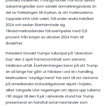
politiska osäkerhet i många länder framstår dessa
avkastningnivåer som särskilt anmärkningsvärda. En
del av förklaringen till styrkan, är att marknaderna
toppade inför USA-valet, föll under andra halvåret
2024 och sedan återhämtade sig.
Tillväxtmarknadsindex föll exempelvis med 12,6
procent från början av oktober 2024 fram till
årsskiftet.
President Donald Trumps tullutspel på ”Liberation
Day” den 2 april framstod initialt som sämsta
tänkbara utfall. Återhämtningen beror på att Trump
än så länge har gått ut hårdare i ord än i handling.
Marknadens ”osynliga hand” har sett till att räntorna
på amerikanska statsobligationer skjutit i höjden,
vilket tvingade USA-regeringen att skjuta upp tullarna
i 90 dagar till den 9 juli. I skrivande stund har Trump
presenterat en handfull avtal med länder som