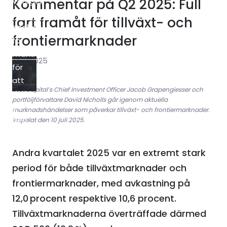
Kommentar på Q2 2025: Full
Vänligen
acceptera
fart framåt för tillväxt- och
cookies
frontiermarknader
för
marknadsföring
7 juli 2025
för
att
East Capital’s Chief Investment Officer Jacob Grapengiesser och
titta
portföljförvaltare David Nicholls går igenom aktuella
på
marknadshändelser som påverkar tillväxt- och frontiermarknader.
den
Inspelat den 10 juli 2025.
här
videon.
Andra kvartalet 2025 var en extremt stark
period för både tillväxtmarknader och
frontiermarknader, med avkastning på
12,0 procent respektive 10,6 procent.
Tillväxtmarknaderna överträffade därmed